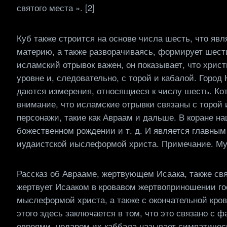
святого места ». [2]
Куб также строится на основе числа шесть, что яв
материю, а также разворачиваясь, формирует шес
исламский отрывок важен, он показывает, что христ
уровне и, следовательно, с торой и кабалой. Горо
даются измерения, относящиеся к числу шесть. Ко
внимание, что исламские отрывки связаны с торой 
персонажи, такие как Авраам и дальше. В коране на
божественном рождении и т. д. И является главным
иудаистской иыслеформой христа. Примечание. Мух
Рассказ об Аврааме, жертвующем Исаака, также св
жертвует Исааком в кровавом жертвоприношении гос
мыслеформой христа, а также с окончательной кров
этого здесь заключается в том, что это связано 
евреями, недаром их каббала называет симпатичес