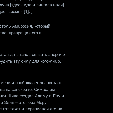
луна [здесь ида и пингала нади]
ет время» [1]. ]
 столб Амброзия, который
тво, превращая его в
атаны, пытаясь связать энергию
удить эту силу для кого-либо.
емени и овобождает человека от
ва на санскрите. Символом
анки Шива создал Адиму и Еву и
е Эдин – это гора Меру
тот текст и переписали его на