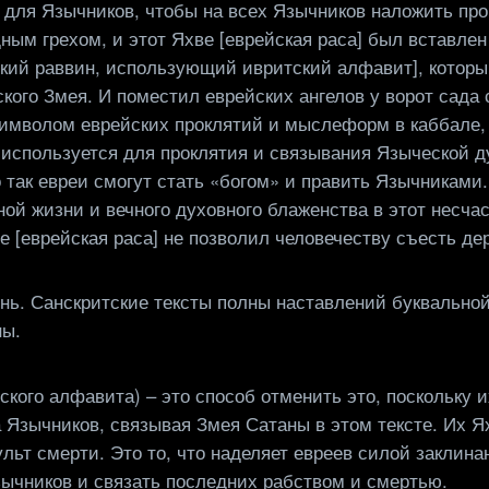
м для Язычников, чтобы на всех Язычников наложить п
ным грехом, и этот Яхве [еврейская раса] был вставле
ский раввин, использующий ивритский алфавит], которы
ского Змея. И поместил еврейских ангелов у ворот сад
символом еврейских проклятий и мыслеформ в каббале,
 используется для проклятия и связывания Языческой д
о так евреи смогут стать «богом» и править Язычниками
ой жизни и вечного духовного блаженства в этот несча
ве [еврейская раса] не позволил человечеству съесть де
знь. Санскритские тексты полны наставлений буквально
ны.
ого алфавита) – это способ отменить это, поскольку их
 Язычников, связывая Змея Сатаны в этом тексте. Их Ях
ульт смерти. Это то, что наделяет евреев силой заклин
зычников и связать последних рабством и смертью.