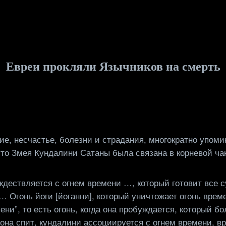
Евреи прокляли Язычников на смерть
ние, несчастье, болезни и страдания, многократно упом
что Змея Кундалини Сатаны была связана в корневой чак
ождествляется с огнем времени …, который готовит все 
 Огонь йоги [йоганни], который уничтожает огонь врем
ни”, то есть огонь, когда она пробуждается, который бо
 она спит, кундалини ассоциируется с огнем времени, в