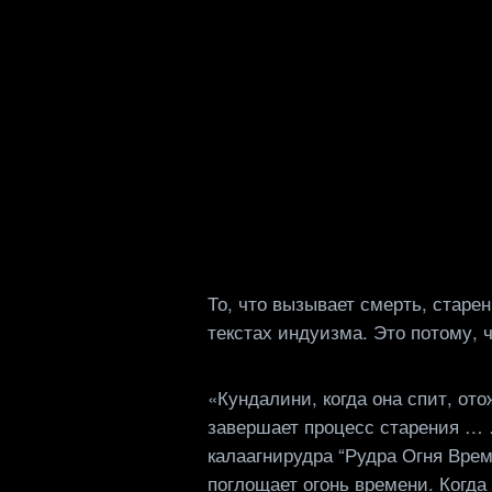
Skip
to
content
То, что вызывает смерть, старе
текстах индуизма. Это потому, 
«Кундалини, когда она спит, от
завершает процесс старения … …
калаагнирудра “Рудра Огня Време
поглощает огонь времени. Когда