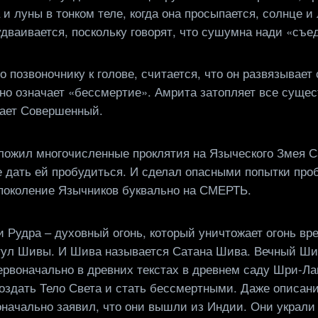
 луны в тонком теле, когда она просыпается, солнце и 
дваивается, поскольку говорят, что сушумна нади «съеда
о позвоночнику к голове, считается, что он развязывает
но означает «бессмертие». Амрита затопляет все сущес
чает Совершенный.
аложил многочисленные проклятия на Языческого Змея С
е дать ей пробудиться. И сделал опасными попытки проб
 поколение Язычников буквально на СМЕРТЬ.
 Рудра – духовный огонь, который уничтожает огонь вр
итул Шивы. И Шива называется Сатана Шива. Вечный Ши
первоначально в древних текстах в древнем саду Шри-Л
 создать Тело Света и стать бессмертными. Даже описани
начально заявил, что они вышли из Индии. Они украли э