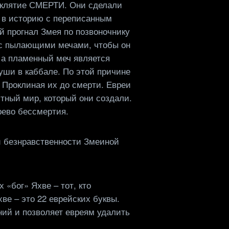
роклятие СМЕРТИ. Они сделали
н в историю с переписанным
й прогнал Змея по позвоночнику
а с пылающими мечами, чтобы он
 а пламенный меч является
уши в каббале. По этой причине
. Проклиная их до смерти. Евреи
стный мир, который они создали.
рево бессмертия.
й безнравственности Змеиной
 «бог» Яхве – тот, кто
ве – это 22 еврейских буквы.
аний и позволяет евреям удалить