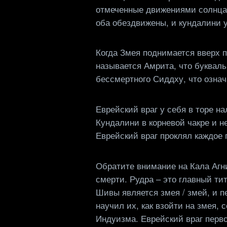
отмеченные движениями солнца и
оба обездвижены, и кундалини у
Когда Змея поднимается вверх п
называется Амрита, что букваль
бессмертного Сиддху, что озна
Еврейский враг у себя в торе н
Кундалини в корневой чакре и н
Еврейский враг проклял каждое
Обратите внимание на Кала Агни
смерти. Рудра – это главный т
Шивы является змея / змей, и 
научил их, как взойти на змея,
Индуизма. Еврейский враг перво