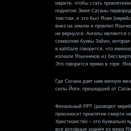
иврите, чтобы стать проклятие
поднятие Змея Сатаны первород
текстом, и это был Яхве [еврей
вниз на землю и проклял Языче
не вернулся. Ангелы являются 
символом буквы Зайин, которая
в каббале говорится, что именн
изгнали Язычников из бессмертн
Это говорится прямо в торе: Ях
Где Сатана дает нам вечную жи
силы Йоги, пришедшей от Сата
Финальный РРТ (разворот еврейск
произносит проклятие смерти на
Христианство – это буквально к
все духовные знания из мира Я